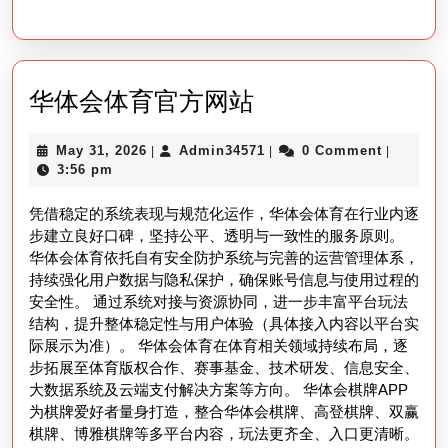
华
华体会体育官方网站
体
May
Admin34571
May 31, 2026
Admin34571
0 Comment
|
|
|
会
31,
3:56 pm
体
2026
凭借稳定的系统表现与规范化运作，华体会体育在行业内逐
育
步建立良好口碑，坚持公平、透明与一致性的服务原则。
官
华体会体育依托自有安全防护系统与完善的运营管理体系，
方
持续强化用户数据与隐私保护，确保账号信息与使用过程的
安全性。 通过系统对接与资源协同，进一步丰富平台玩法
网
结构，提升整体稳定性与用户体验（具体接入内容以平台实
站
际展示为准）。 华体会体育在体育相关领域持续布局，逐
步拓展至体育版权合作、赛事基金、技术研发、信息安全、
大数据系统及云端支付解决方案等方向。 华体会棋牌APP
为棋牌爱好者量身打造，整合华体会棋牌、高登棋牌、双赢
棋牌、博雅棋牌等多平台内容，玩法更齐全、入口更清晰。