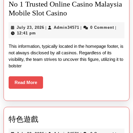
No 1 Trusted Online Casino Malaysia
No
Mobile Slot Casino
1
July
Admin34571
July 23, 2026
Admin34571
0 Comment
|
|
|
Trusted
23,
12:41 pm
Online
2026
This information, typically located in the homepage footer, is
Casino
not always disclosed by all casinos. Regardless of its
Malaysia
visibility, the team strives to uncover this figure, utilizing it to
Mobile
bolster
Slot
Read
Read More
Casino
More
特
特色遊戲
色