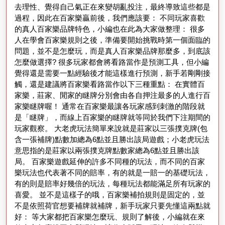
去理性、覺得自己氣正在來變胡亂投注，最終導致這些都是
過程，因此在百家樂贏前後，我們應該要： 不同玩家喜歡
的真人百家樂品牌特色，小編也在此為大家做整理： 很多
人在學會百家樂規則之後，準備要開始挑戰時第一個面臨的
問題，並不是怎麼玩，而是真人百家樂品牌那麼多，到底該
怎麼做選擇? 很多玩家都會將看路當作是預測工具，但小編
覺得還是需要一點經驗後才能這樣進行預測，新手若剛剛接
觸，還是建議將百家樂看路當作以下三種重點： 在實體百
家樂，莊家、閒家的瞇牌分別會由各自押注最多的人進行百
家樂瞇牌喔！ 通常在百家樂最讓各玩家感到刺激的階段就
是「瞇牌」，而線上百家樂的瞇牌就等同於我們下注期間的
玩家觀察。 大老虎玩法簡單來說就是莊家以三張撲克牌(包
含一張補牌)點數加總為6點並且勝出該局遊戲；小老虎玩法
意思指的是莊家以兩張撲克牌點數家總為6點並且勝出該
局。 百家樂遊戲延伸的許多不同種的玩法，而不同的百家
樂玩法也代表著不同的賠率，有的就是一賠一的基礎玩法，
有的則是賠率好幾倍的玩法，每種玩法都能滿足所有玩家的
喜愛。 並不是這樣子的哦，百家樂補拍規則是固定的，並
不是依照荷官想要補牌就補牌，新手玩家只要先懂這兩點就
好： 等大家都把百家樂怎麼玩、規則了解後，小編就在來