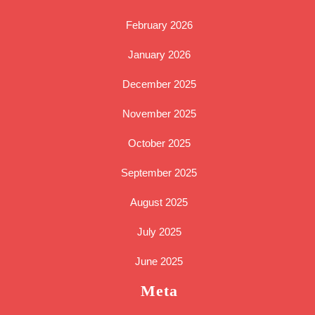
February 2026
January 2026
December 2025
November 2025
October 2025
September 2025
August 2025
July 2025
June 2025
Meta