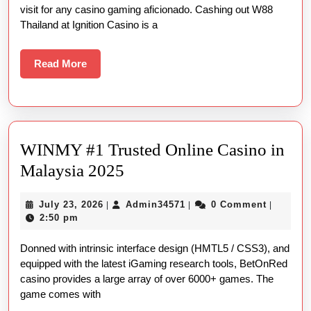
casinos
visit for any casino gaming aficionado. Cashing out W88
for
Thailand at Ignition Casino is a
US
Read
Read More
players
More
in
2025
al
WINMY #1 Trusted Online Casino in
com
WINMY
Malaysia 2025
#1
July
Admin34571
July 23, 2026
Admin34571
0 Comment
|
|
|
Trusted
23,
2:50 pm
Online
2026
Donned with intrinsic interface design (HMTL5 / CSS3), and
Casino
equipped with the latest iGaming research tools, BetOnRed
in
casino provides a large array of over 6000+ games. The
Malaysia
game comes with