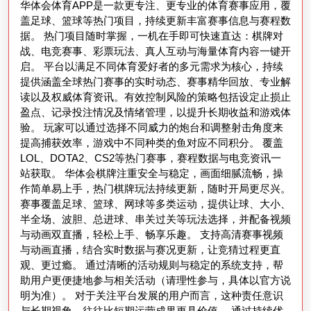
华体会体育APP是一款更专注、更专业的体育赛事应用，覆
盖足球、篮球等热门项目，持续更新丰富赛事信息与赛程数
据。 热门项目随时掌握，一机在手即可快速直达：棋牌对
战、电竞赛事、彩票玩法、真人互动与海量体育内容一键开
启。 平台以满足不同体育爱好者的多元需求为核心，持续
提供涵盖全球热门赛事的实时动态、赛事精华回放、专业解
读以及权威体育资讯。有效控制风险的策略包括设定止损止
盈点、记录投注情况及情绪管理，以提升长期收益和游戏体
验。 玩家可以通过选择不同威力的炮台和调整射击角度来
提高捕获效率，游戏中不同种类的鱼对应不同积分。 覆盖
LOL、DOTA2、CS2等热门赛事，赛程数据与电竞资讯一
站获取。 华体会棋牌注重安全与稳定，画面细腻流畅，操
作简单易上手，热门棋牌玩法持续更新，随时开局更尽兴。
赛事覆盖足球、篮球、网球等多类运动，提供让球、大小、
半全场、波胆、总进球、串关过关等玩法选择，并配备视频
与动画双直播，轻松上手、畅享乐趣。 支持高清赛事视频
与动画直播，结合实时数据与赛况更新，让竞猜过程更直
观、更过瘾。 通过清晰的活动规则与稳定的系统支持，帮
助用户更便捷地参与相关活动（请理性参与，具体以官方说
明为准）。 对于关注平台发展的用户而言，这种责任意识
与长期视角，往往比短期运营成果更具价值。 通过持续优