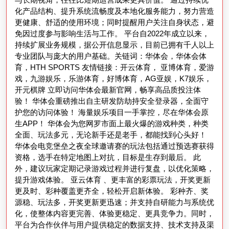
化产品结构、提升系统流畅度及本地化服务能力，努力营造
更健康、舒适的使用环境；同时提醒用户关注自身状态，避
免因过度参与影响生活与工作。 平台自2022年成立以来，
持续扩展业务规模，据公开信息显示，目前已拥有千人以上
专业团队与庞大的用户基础。关链词：华体会，华体会体
育，HTH SPORTS 友情链接：开云体育， 亚博体育，爱游
戏，九游娱乐，乐游体育，好博体育，AG亚娱，K7娱乐，
开元棋牌 立即访问华体会最新官网，畅享高品质投注体
验！ 华体会重磅推出自主研发防劫持安全登录器，全面守
护您的访问体验！ 海量娱乐项目一手掌控，尽在华体会原
生APP！ 华体会为您网罗市面上最火爆的游戏种类，种类
全面、玩法多元，无论新手还是老手，都能找到心头好！
华体会电竞堡垒之夜全球邀请赛的玩法包括通过预选赛获得
资格，选手在特定地图上对抗，目标是生存到最后。 此
外，建议玩家定期记录游戏过程并进行复盘，以优化策略，
提升游戏体验。 亚云体育 、更丰富的彩票玩法，开奖更新
更及时、彩种覆盖更齐全，轻松开启新体验。 彩种齐、奖
源稳、玩法多，开奖更新更迅速；并支持自研能力与系统优
化，使整体内容更完善、体验更稳定、更具竞争力。同时，
平台为合作伙伴与用户提供稳定的数据支持、技术支持及渠