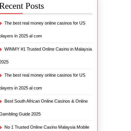
Recent Posts
The best real money online casinos for US
players in 2025 al com
WINMY #1 Trusted Online Casino in Malaysia
2025
The best real money online casinos for US
players in 2025 al com
Best South African Online Casinos & Online
Gambling Guide 2025
No 1 Trusted Online Casino Malaysia Mobile