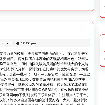
71
omment
12:22 pm
|
仅是力量的较量，更是智慧与毅力的比拼。 在即将到来的
备受瞩目。 两支队伍在本赛季的表现都相当出色，郑州队
季军争夺战。 而中山队则以其灵活的战术和强大的个人能
战术进行深入分析，探讨他们在比赛中的优势与劣势，为观
作流程：设置—通用（一般）—设备管理（裝置管理）—企业
赛季三双球员表现回顾：数据背后的精彩故事在NBA赛季中，
仅仅是得分、篮板和助攻的简单堆积，它更体现了球员在比
平台，使用登录器可直接访问乐鱼WEB站点，有效防御和避免站
ts.pro/ “乐鱼官网app下载”时发现了乐鱼体育，并注册加入了平台。
认识了许多来自全国各地的篮球爱好者，大家一起分析比