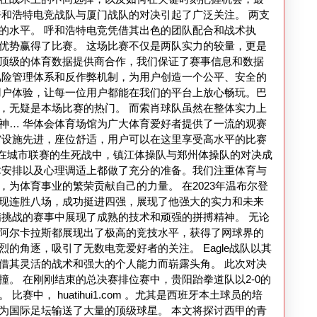
官
呼和浩特电竞战队与厦门战队的对决引起了广泛关注。 两支
的水平。 呼和浩特电竞凭借其出色的团队配合和战术执
方
优势赢得了比赛。 这场比赛不仅是两队实力的较量，更是
网
顶级的体育数据提供商合作，我们保证了赛事信息和数据
风险管理体系和反作弊机制，为用户创造一个公平、安全的
站-
用户体验，让每一位用户都能在我们的平台上放心畅玩。巴
登
，无疑是本场比赛的热门。 而索肖球队虽然在整体实力上
录
神… 华体会体育场馆为广大体育爱好者提供了一流的观赛
馆设施先进，座位舒适，用户可以在这里享受高水平的比赛
入
ml在城市联赛的生死战中，镇江体操队与郑州体操队的对决成
口
术安排以及心理调适上都做了充分的准备。我们注重体育与
为体育事业的繁荣贡献自己的力量。 在2023年温布尔登
现连胜八场，成功挺进四强，展现了他强大的实力和未来
满挑战的赛事中展现了成熟的技术和顽强的拼搏精神。 无论
阿尔卡拉斯都展现出了极高的竞技水平，获得了网球界的
的角逐，吸引了无数电竞爱好者的关注。 Eagle战队以其
借其灵活的战术和强大的个人能力而崭露头角。 此次对决
。 在刚刚结束的总决赛排位赛中，贵阳跆拳道队以2-0的
中， huatihui1.com 。尤其是西班牙本土球员的培
为国际足坛输送了大量的顶级球星。 本文将探讨西甲的青