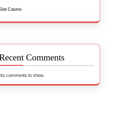
Slot Casino
Recent Comments
No comments to show.