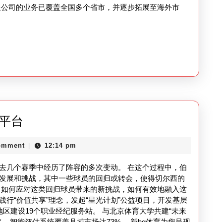
限公司的业务已覆盖全国多个省市，并逐步拓展至海外市
皇
新平台
冠
71
omment
12:14 pm
|
体
育-
去几个赛季中经历了阵容的多次变动。 在这个过程中，伯
皇
发展和挑战，其中一些球员的回归或转会，使得切尔西的
，如何应对这类回归球员带来的新挑战，如何有效地融入这
冠
行“价值共享”理念，发起“星光计划”公益项目，开发基层
「中
区建设19个职业经纪服务站。 与北京体育大学共建“未来
名，智能评估系统覆盖县域市场达73%。 新hg体育为您呈现