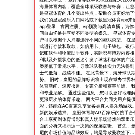
海量体育内容，覆盖全球顶级联赛与杯赛，让您不错过任何
是皇冠体育的几个突出特点，帮助会员更好地了
我们的皇冠娱乐入口网站或下载皇冠体育app来便
app登录、官网注册、vip预测与高清直播，
间自由切换并享受不同类型的娱乐。 皇冠体育
户可以根据个人兴趣选择不同的游戏类型。 在
式进行存款和取款，如信用卡、电子钱包、银行
记账软件和物流助手软件，实际都与博彩内容相
利以及外援状态的低迷引发了球迷和媒体的广泛
屡屡低于常规水平，导致球队整体实力无法得到
士气低落，战绩不佳。 在此背景下，海牙球队
势。 旧时，皇冠的品牌标识将出现在举办世界
体育新闻、深度报道、专家分析和赛事前瞻。 
和专业见解。 通过这些信息，您可以更好地理
更深层次的体育乐趣。 两大平台共同为用户提
彩，还能在AG百家乐享受各类真人娱乐场游戏
新的娱乐选择。 皇冠体育与AG百家乐的携手
台上享受到体育博彩和真人娱乐场游戏的双重乐
面的分析来揭示这一决策的深层逻辑。 首先，
尼的市场价值与品牌效应，均是导致曼联签下…