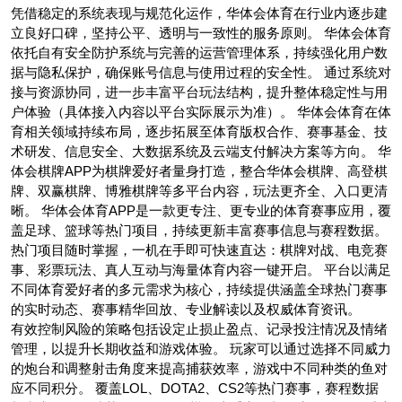
凭借稳定的系统表现与规范化运作，华体会体育在行业内逐步建
立良好口碑，坚持公平、透明与一致性的服务原则。 华体会体育
依托自有安全防护系统与完善的运营管理体系，持续强化用户数
据与隐私保护，确保账号信息与使用过程的安全性。 通过系统对
接与资源协同，进一步丰富平台玩法结构，提升整体稳定性与用
户体验（具体接入内容以平台实际展示为准）。 华体会体育在体
育相关领域持续布局，逐步拓展至体育版权合作、赛事基金、技
术研发、信息安全、大数据系统及云端支付解决方案等方向。 华
体会棋牌APP为棋牌爱好者量身打造，整合华体会棋牌、高登棋
牌、双赢棋牌、博雅棋牌等多平台内容，玩法更齐全、入口更清
晰。 华体会体育APP是一款更专注、更专业的体育赛事应用，覆
盖足球、篮球等热门项目，持续更新丰富赛事信息与赛程数据。
热门项目随时掌握，一机在手即可快速直达：棋牌对战、电竞赛
事、彩票玩法、真人互动与海量体育内容一键开启。 平台以满足
不同体育爱好者的多元需求为核心，持续提供涵盖全球热门赛事
的实时动态、赛事精华回放、专业解读以及权威体育资讯。
有效控制风险的策略包括设定止损止盈点、记录投注情况及情绪
管理，以提升长期收益和游戏体验。 玩家可以通过选择不同威力
的炮台和调整射击角度来提高捕获效率，游戏中不同种类的鱼对
应不同积分。 覆盖LOL、DOTA2、CS2等热门赛事，赛程数据