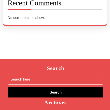
Recent Comments
No comments to show.
Search
Search
for:
Archives