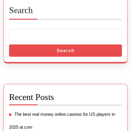
Search
Search
Recent Posts
The best real money online casinos for US players in
2025 al com