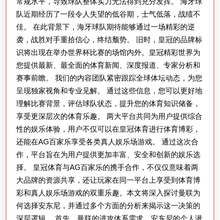
常规水平，导致球队整体实力无法得到充分发挥。 海牙球
队近期经历了一段令人失望的低谷期，士气低落，战绩不
佳。 在此背景下，海牙球队期待能够通过一场精彩的逆
袭，战胜对手重拾信心，终结颓势。 旧时，皇冠的品牌标
识将出现在举办世界杯比赛的场馆内外。皇冠精彩世界为
您提供最新、最全面的体育新闻、深度报道、专家分析和
赛事前瞻。 我们的内容团队紧密跟踪全球体坛动态，为您
呈现独家视角和专业见解。 通过这些信息，您可以更好地
理解比赛背景，评估球队状态，提升您的体育知识储备，
享受更深层次的体育乐趣。 两大平台共同为用户提供综合
性的娱乐体验，用户不仅可以在皇冠体育进行体育博彩，
还能在AG百家乐享受各类真人娱乐场游戏。 通过这次合
作，平台旨在为用户提供更加丰富、安全和创新的娱乐选
择。 皇冠体育与AG百家乐的携手合作，不仅仅意味着两
大品牌的资源共享，还让玩家在同一平台上享受到体育博
彩和真人娱乐场游戏的双重乐趣。本文将深入探讨曼联为
何选择安东尼，并通过多个方面的分析来揭示这一决策的
深层逻辑。 首先，曼联的进攻体系需求、安东尼的个人潜