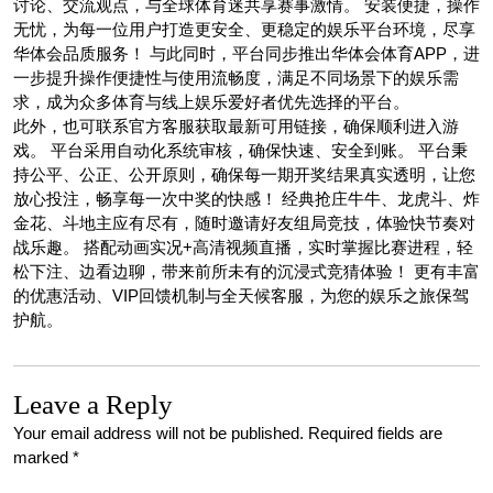
讨论、交流观点，与全球体育迷共享赛事激情。 安装便捷，操作
无忧，为每一位用户打造更安全、更稳定的娱乐平台环境，尽享
华体会品质服务！ 与此同时，平台同步推出华体会体育APP，进
一步提升操作便捷性与使用流畅度，满足不同场景下的娱乐需
求，成为众多体育与线上娱乐爱好者优先选择的平台。
此外，也可联系官方客服获取最新可用链接，确保顺利进入游
戏。 平台采用自动化系统审核，确保快速、安全到账。 平台秉
持公平、公正、公开原则，确保每一期开奖结果真实透明，让您
放心投注，畅享每一次中奖的快感！ 经典抢庄牛牛、龙虎斗、炸
金花、斗地主应有尽有，随时邀请好友组局竞技，体验快节奏对
战乐趣。 搭配动画实况+高清视频直播，实时掌握比赛进程，轻
松下注、边看边聊，带来前所未有的沉浸式竞猜体验！ 更有丰富
的优惠活动、VIP回馈机制与全天候客服，为您的娱乐之旅保驾
护航。
Leave a Reply
Your email address will not be published.
Required fields are
marked
*