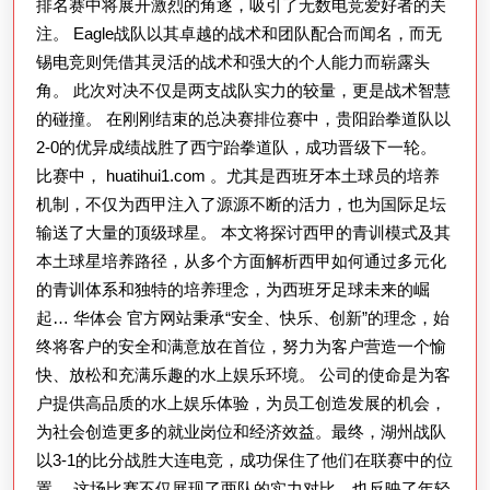
排名赛中将展开激烈的角逐，吸引了无数电竞爱好者的关
注。 Eagle战队以其卓越的战术和团队配合而闻名，而无
锡电竞则凭借其灵活的战术和强大的个人能力而崭露头
角。 此次对决不仅是两支战队实力的较量，更是战术智慧
的碰撞。 在刚刚结束的总决赛排位赛中，贵阳跆拳道队以
2-0的优异成绩战胜了西宁跆拳道队，成功晋级下一轮。
比赛中， huatihui1.com 。尤其是西班牙本土球员的培养
机制，不仅为西甲注入了源源不断的活力，也为国际足坛
输送了大量的顶级球星。 本文将探讨西甲的青训模式及其
本土球星培养路径，从多个方面解析西甲如何通过多元化
的青训体系和独特的培养理念，为西班牙足球未来的崛
起… 华体会 官方网站秉承“安全、快乐、创新”的理念，始
终将客户的安全和满意放在首位，努力为客户营造一个愉
快、放松和充满乐趣的水上娱乐环境。 公司的使命是为客
户提供高品质的水上娱乐体验，为员工创造发展的机会，
为社会创造更多的就业岗位和经济效益。最终，湖州战队
以3-1的比分战胜大连电竞，成功保住了他们在联赛中的位
置。 这场比赛不仅展现了两队的实力对比，也反映了年轻