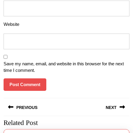
Website
Save my name, email, and website in this browser for the next
time I comment.
Post
PREVIOUS
NEXT
navigation
Related Post
Previous
Next
post:
post: