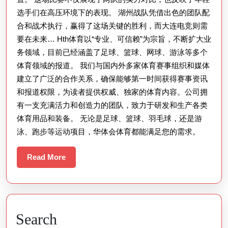
选手们在高压环境下的表现。 湖州战队凭借出色的团队配
合和战术执行，赢得了这场关键的胜利，而大连电竞则需
要在未来… Hth体育以“专业、可信赖”为宗旨，不断扩大业
务领域，目前已经涵盖了足球、篮球、网球、游泳等多个
体育领域的报道。 我们与国内外多家体育赛事组织和媒体
建立了广泛的合作关系，确保能够第一时间获得赛事资讯
和报道权限，为读者提供权威、独家的体育内容。公司拥
有一支充满活力和创造力的团队，致力于研发和生产各类
体育用品和装备。 无论是足球、篮球、羽毛球，还是游
泳、跑步等运动项目，华体会体育都能满足您的需求。
Read
Read More
More
Search