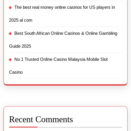
The best real money online casinos for US players in
2025 al com
Best South African Online Casinos & Online Gambling
Guide 2025
No 1 Trusted Online Casino Malaysia Mobile Slot
Casino
Recent Comments