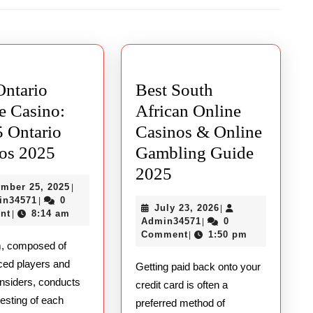
Next
post:
Ontario
Best South
e Casino:
African Online
 Ontario
Casinos & Online
Best
os 2025
Gambling Guide
Ontario
Best
2025
December
mber 25, 2025
|
Online
South
Admin34571
25,
in34571
0
|
July
July 23, 2026
|
Casino:
African
2025
nt
8:14 am
|
Admin34571
23,
Admin34571
0
|
TOP
Online
2026
Comment
1:50 pm
|
, composed of
5
Casinos
ced players and
Getting paid back onto your
Ontario
&
insiders, conducts
credit card is often a
Casinos
Online
testing of each
preferred method of