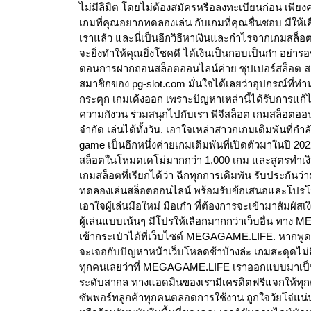
ไม่มีลิมิต โดยไม่ต้องสมัครหรือลงทะเบียนก่อน เพียง
เกมที่คุณอยากทดลองเล่น กับเกมที่คุณชื่นชอบ มีให้เล
เราแล้ว และนี่เป็นอีกวิธีหาเงินและกำไรจากเกมสล็อต
จะยิ่งทำให้คุณยิ่งโชคดี ได้เงินเป็นกอบเป็นกำ อย่ารอ
ตอนการฝากถอนสล็อตออนไลน์ค่าย ซุปเปอร์สล็อต สาม
สมาชิกของ pg-slot.com มั่นใจได้เลยว่าอุปกรณ์ที่ท่
กระตุก เกมเด้งออก เพราะปัญหาเหล่านี้ได้รับการแก้ไข
ความกังวน ร่วมสนุกไปกับเรา พีจีสล็อต เกมสล็อตออน
จำกัด เล่นได้ทั้งวัน. เอาใจเหล่าสาวกเกมเดิมพันที
game เป็นอีกหนึ่งค่ายเกมเดิมพันที่เปิดตัวมาในปี 
สล็อตในโหมดเดโม่มากกว่า 1,000 เกม และสูตรทำเงิ
เกมสล็อตที่เรียกได้ว่า ฉีกทุกการเดิมพัน รับประกันว่า
ทดลองเล่นสล็อตออนไลน์ พร้อมรับข้อเสนอและโป
เอาใจผู้เล่นมือใหม่ มือเก๋า ที่ต้องการจะเข้ามาสัมผัส
ผู้เล่นแบบเน้นๆ มีโปรให้เลือกมากกว่าเว็บอื่น ทาง 
เข้ากระเป๋าได้ที่เว็บไซต์ MEGAGAME.LIFE. หากพูดถึง
จะเจอกับปัญหาหน้าเว็บโหลดช้าบ้างล่ะ เกมสะดุดไม่ล
ทุกคนเลยว่าที่ MEGAGAME.LIFE เราออกแบบมาเป็นอ
ระดับสากล ทางแอดมินของเรามีเครดิตฟรีแจกให้ทุก
ซัพพอร์ทลูกค้าทุกคนตลอดการใช้งาน ถูกใจวัยโจ๋แน่